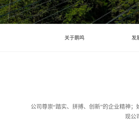
关于鹏鸣
发
公司尊崇“踏实、拼搏、创新”的企业精神；
现公