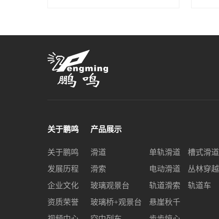
关于鹏鸣
产品展示
关于鹏鸣
滑道
单轨滑道
槽式滑道
发展历程
滑索
电动滑道
丛林穿越
企业文化
玻璃观景台
轨道滑索
轨道车
资质荣誉
玻璃桥+观景台
悬崖秋千
视频中心
空中列车
步步惊心