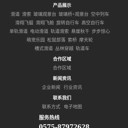
产品展示
滑道
滑索
玻璃观景台
玻璃桥+观景台
空中列车
滑翔飞艇
滑翔飞舱
旋转自行车
高空自行车
单轨滑道
电动滑道
轨道滑索
悬崖秋千
步步惊心
萌宠乐园
松鼠部落
索桥
摩天轮
槽式滑道
丛林穿越
轨道车
合作区域
合作区域
新闻资讯
企业新闻
行业资讯
联系我们
联系方式
电子地图
服务热线
0575-87972628