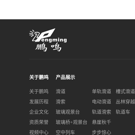
关于鹏鸣
产品展示
关于鹏鸣
滑道
单轨滑道
槽式滑道
发展历程
滑索
电动滑道
丛林穿越
企业文化
玻璃观景台
轨道滑索
轨道车
资质荣誉
玻璃桥+观景台
悬崖秋千
视频中心
空中列车
步步惊心