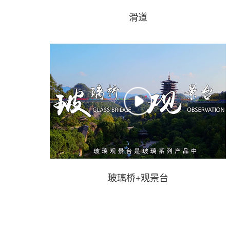
滑道
玻璃桥+观景台