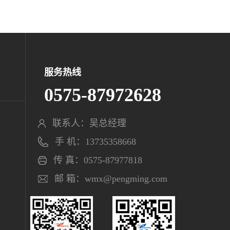
服务热线
0575-87972628
联系人：吴总经理
手 机：13735358668
传 真：0575-87977818
邮 箱：wmx@pengming.com