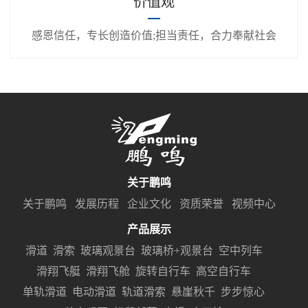
价值观
感恩信任，专长创造价值;担当责任，合力奉献社会
关于鹏鸣
关于鹏鸣
发展历程
企业文化
资质荣誉
视频中心
产品展示
滑道
滑索
玻璃观景台
玻璃桥+观景台
空中列车
滑翔飞艇
滑翔飞舱
旋转自行车
高空自行车
单轨滑道
电动滑道
轨道滑索
悬崖秋千
步步惊心