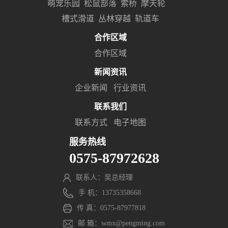
萌宠乐园
松鼠部落
索桥
摩天轮
槽式滑道
丛林穿越
轨道车
合作区域
合作区域
新闻资讯
企业新闻
行业资讯
联系我们
联系方式
电子地图
服务热线
0575-87972628
联系人：吴总经理
手 机：13735358668
传 真：0575-87977818
邮 箱：wmx@pengming.com