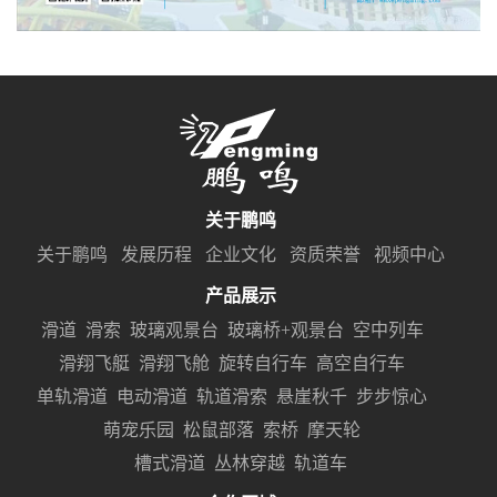
关于鹏鸣
关于鹏鸣
发展历程
企业文化
资质荣誉
视频中心
产品展示
滑道
滑索
玻璃观景台
玻璃桥+观景台
空中列车
滑翔飞艇
滑翔飞舱
旋转自行车
高空自行车
单轨滑道
电动滑道
轨道滑索
悬崖秋千
步步惊心
萌宠乐园
松鼠部落
索桥
摩天轮
槽式滑道
丛林穿越
轨道车