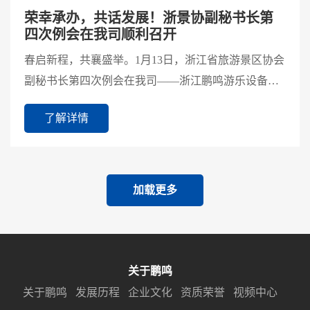
荣幸承办，共话发展！浙景协副秘书长第
四次例会在我司顺利召开
春启新程，共襄盛举。1月13日，浙江省旅游景区协会
副秘书长第四次例会在我司——浙江鹏鸣游乐设备有
限公司成功召开。本次会议由浙景协副秘书长李虹主
了解详情
持，浙景协...
加载更多
关于鹏鸣
关于鹏鸣
发展历程
企业文化
资质荣誉
视频中心