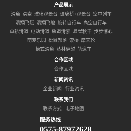
产品展示
滑道
滑索
玻璃观景台
玻璃桥+观景台
空中列车
滑翔飞艇
滑翔飞舱
旋转自行车
高空自行车
单轨滑道
电动滑道
轨道滑索
悬崖秋千
步步惊心
萌宠乐园
松鼠部落
索桥
摩天轮
槽式滑道
丛林穿越
轨道车
合作区域
合作区域
新闻资讯
企业新闻
行业资讯
联系我们
联系方式
电子地图
服务热线
0575-87972628