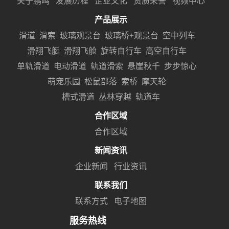
关于鹏鸣
发展历程
企业文化
资质荣誉
视频中心
产品展示
滑道
滑索
玻璃观景台
玻璃桥+观景台
空中列车
滑翔飞艇
滑翔飞舱
旋转自行车
高空自行车
单轨滑道
电动滑道
轨道滑索
悬崖秋千
步步惊心
萌宠乐园
松鼠部落
索桥
摩天轮
槽式滑道
丛林穿越
轨道车
合作区域
合作区域
新闻资讯
企业新闻
行业资讯
联系我们
联系方式
电子地图
服务热线