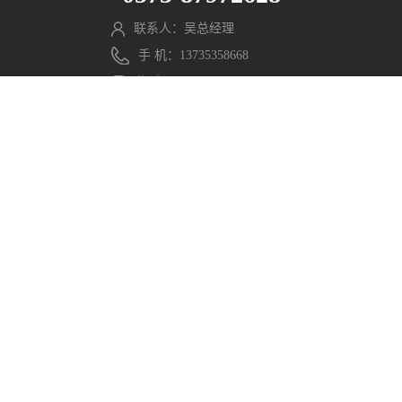
联系人：吴总经理
手 机：13735358668
传 真：0575-87977818
邮 箱：wmx@pengming.com
微信公众号
官方网站
分享至：
Copyright © 2021 浙江鹏鸣游乐设备有限公司. All Rights
Reserved. 网站部分素材来源于网络，如有侵权请联系，立
即删除。
浙ICP备2021040597号-1
浙公网安