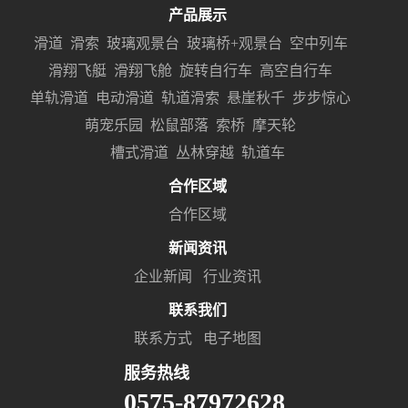
产品展示
滑道
滑索
玻璃观景台
玻璃桥+观景台
空中列车
滑翔飞艇
滑翔飞舱
旋转自行车
高空自行车
单轨滑道
电动滑道
轨道滑索
悬崖秋千
步步惊心
萌宠乐园
松鼠部落
索桥
摩天轮
槽式滑道
丛林穿越
轨道车
合作区域
合作区域
新闻资讯
企业新闻
行业资讯
联系我们
联系方式
电子地图
服务热线
0575-87972628