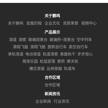
关于鹏鸣
关于鹏鸣
发展历程
企业文化
资质荣誉
视频中心
产品展示
滑道
滑索
玻璃观景台
玻璃桥+观景台
空中列车
滑翔飞艇
滑翔飞舱
旋转自行车
高空自行车
单轨滑道
电动滑道
轨道滑索
悬崖秋千
步步惊心
萌宠乐园
松鼠部落
索桥
摩天轮
槽式滑道
丛林穿越
轨道车
合作区域
合作区域
新闻资讯
企业新闻
行业资讯