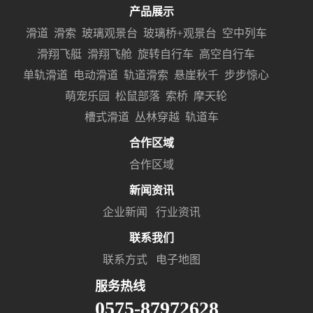
产品展示
滑道
滑索
玻璃观景台
玻璃桥+观景台
空中列车
滑翔飞艇
滑翔飞舱
旋转自行车
高空自行车
单轨滑道
电动滑道
轨道滑索
悬崖秋千
步步惊心
萌宠乐园
松鼠部落
索桥
摩天轮
槽式滑道
丛林穿越
轨道车
合作区域
合作区域
新闻资讯
企业新闻
行业资讯
联系我们
联系方式
电子地图
服务热线
0575-87972628