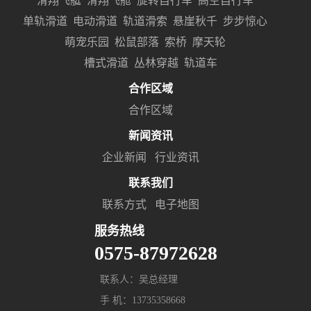
滑翔飞艇
滑翔飞舱
旋转自行车
高空自行车
单轨滑道
电动滑道
轨道滑索
悬崖秋千
步步惊心
萌宠乐园
松鼠部落
索桥
摩天轮
槽式滑道
丛林穿越
轨道车
合作区域
合作区域
新闻资讯
企业新闻
行业资讯
联系我们
联系方式
电子地图
服务热线
0575-87972628
联系人：吴总经理
手 机：13735358668