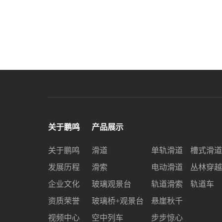
关于鹏鸣
产品展示
关于鹏鸣
滑道
单轨滑道
槽式滑道
发展历程
滑索
电动滑道
丛林穿越
企业文化
玻璃观景台
轨道滑索
轨道车
资质荣誉
玻璃桥+观景台
悬崖秋千
视频中心
空中列车
步步惊心