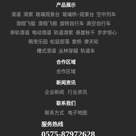
产品展示
滑道
滑索
玻璃观景台
玻璃桥+观景台
空中列车
滑翔飞艇
滑翔飞舱
旋转自行车
高空自行车
单轨滑道
电动滑道
轨道滑索
悬崖秋千
步步惊心
萌宠乐园
松鼠部落
索桥
摩天轮
槽式滑道
丛林穿越
轨道车
合作区域
合作区域
新闻资讯
企业新闻
行业资讯
联系我们
联系方式
电子地图
服务热线
0575-87972628