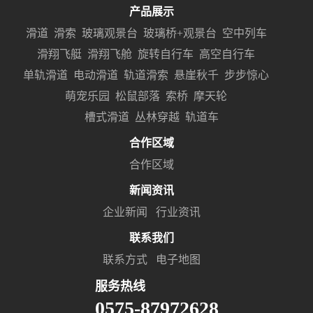
产品展示
滑道
滑索
玻璃观景台
玻璃桥+观景台
空中列车
滑翔飞艇
滑翔飞舱
旋转自行车
高空自行车
单轨滑道
电动滑道
轨道滑索
悬崖秋千
步步惊心
萌宠乐园
松鼠部落
索桥
摩天轮
槽式滑道
丛林穿越
轨道车
合作区域
合作区域
新闻资讯
企业新闻
行业资讯
联系我们
联系方式
电子地图
服务热线
0575-87972628