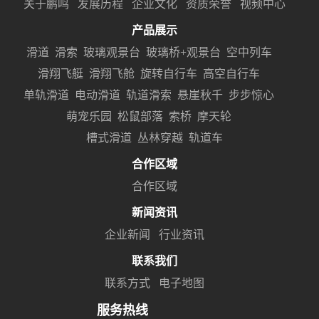
关于鹏鸣
发展历程
企业文化
资质荣誉
视频中心
产品展示
滑道
滑索
玻璃观景台
玻璃桥+观景台
空中列车
滑翔飞艇
滑翔飞舱
旋转自行车
高空自行车
单轨滑道
电动滑道
轨道滑索
悬崖秋千
步步惊心
萌宠乐园
松鼠部落
索桥
摩天轮
槽式滑道
丛林穿越
轨道车
合作区域
合作区域
新闻资讯
企业新闻
行业资讯
联系我们
联系方式
电子地图
服务热线