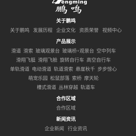
关于鹏鸣
关于鹏鸣
发展历程
企业文化
资质荣誉
视频中心
产品展示
滑道
滑索
玻璃观景台
玻璃桥+观景台
空中列车
滑翔飞艇
滑翔飞舱
旋转自行车
高空自行车
单轨滑道
电动滑道
轨道滑索
悬崖秋千
步步惊心
萌宠乐园
松鼠部落
索桥
摩天轮
槽式滑道
丛林穿越
轨道车
合作区域
合作区域
新闻资讯
企业新闻
行业资讯