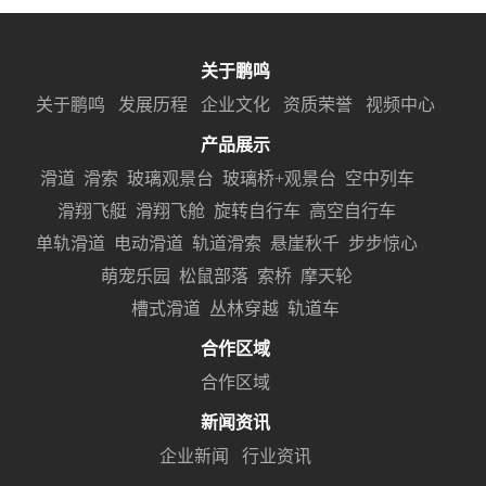
关于鹏鸣
关于鹏鸣
发展历程
企业文化
资质荣誉
视频中心
产品展示
滑道
滑索
玻璃观景台
玻璃桥+观景台
空中列车
滑翔飞艇
滑翔飞舱
旋转自行车
高空自行车
单轨滑道
电动滑道
轨道滑索
悬崖秋千
步步惊心
萌宠乐园
松鼠部落
索桥
摩天轮
槽式滑道
丛林穿越
轨道车
合作区域
合作区域
新闻资讯
企业新闻
行业资讯